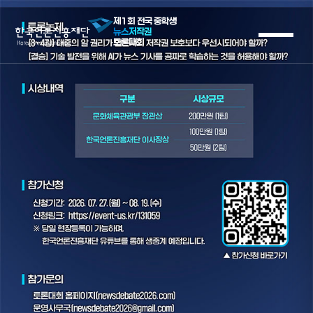
제1회 전국 중학생
뉴스저작권
토론대회