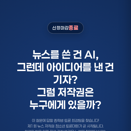
종료
신청마감
뉴
스
를
쓴
건
A
I
,
그
런
데
아
이
디
어
를
낸
건
기
자
?
그
럼
저
작
권
은
누
구
에
게
있
을
까
?
이 질문에 답할 중학생 토론 최강팀을 찾습니다!
제1회 뉴스 저작권 청소년 토론대회가 곧 시작됩니다.